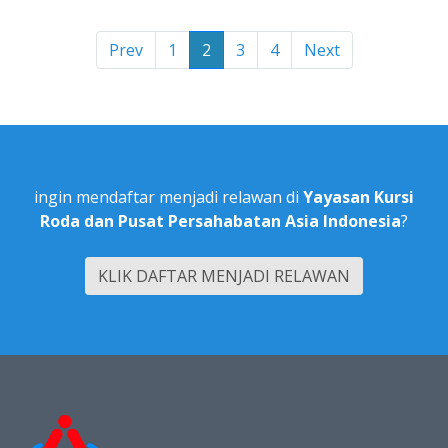
(current)
Prev
1
2
3
4
Next
ingin mendaftar menjadi relawan di
Yayasan Kursi
Roda dan Pusat Persahabatan Asia Indonesia
?
KLIK DAFTAR MENJADI RELAWAN